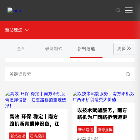
工程案例
新站速递
其他人也在搜索:
混凝土搅拌站
沥青混合料
破碎站
制砂
干混砂浆
全部
破筛制砂
新站速递
更多
2022年
以技术赋能服务，南方
高效 环保 稳定丨南方
路机为广西路桥创造更
路机沥青搅拌设备，江
大价值
夏路桥的坚定选择！
新站速递
沥青搅拌
新站速递
沥青搅拌
2022-07-04