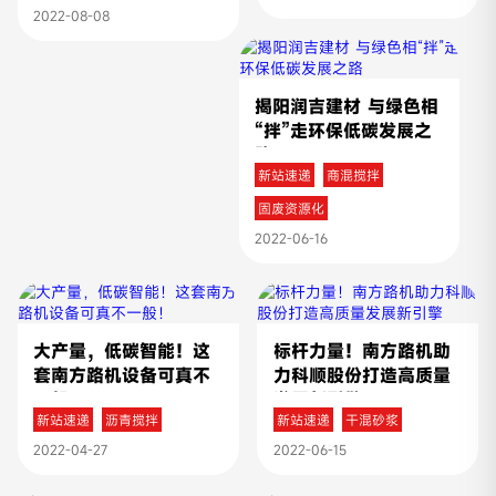
2022-08-08
揭阳润吉建材 与绿色相
“拌”走环保低碳发展之
路
新站速递
商混搅拌
固废资源化
2022-06-16
大产量，低碳智能！这
标杆力量！南方路机助
套南方路机设备可真不
力科顺股份打造高质量
一般！
发展新引擎
新站速递
沥青搅拌
新站速递
干混砂浆
2022-04-27
2022-06-15