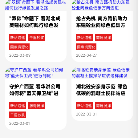
“双碳”命题下 看湖北成
抢占先机 南方路机助力
美建材如何践行绿色发
东建砼业向绿色低碳方
展之路
向迈进
新站速递
干混砂浆
新站速递
商混搅拌
固废资源化
固废资源化
2022-03-09
2022-04-27
守护广西蓝 看华洪公司
湖北砼安亲身示范 绿色
如何将“蓝天保卫战”进
低碳的混凝土搅拌站应
行到底！
该这样建设
新站速递
沥青搅拌
新站速递
商混搅拌
2022-03-01
干混砂浆
2022-03-01