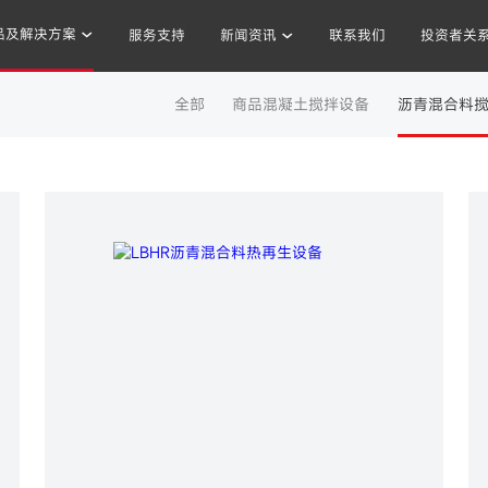
品及解决方案
沥青混合料搅拌设备
服务支持
新闻资讯
联系我们
投资者关
全部
商品混凝土搅拌设备
沥青混合料
定义高品质沥青混合料生产方式
混凝土搅拌站
沥青混合料
破碎站
制砂
干混砂浆