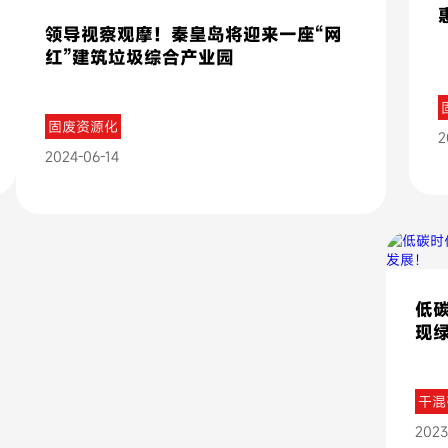
领导视察观摩！秦皇岛将迎来一座“网
红”建筑垃圾综合产业园
固废资源化
2
2024-06-14
低
现
干混
2023