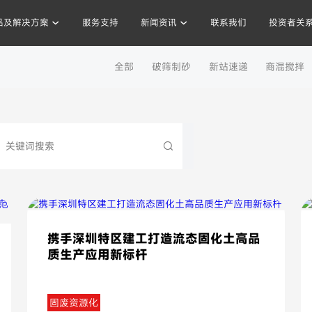
品及解决方案
服务支持
新闻资讯
联系我们
投资者关
工程案例
全部
破筛制砂
新站速递
商混搅拌
混凝土搅拌站
沥青混合料
破碎站
制砂
干混砂浆
携手深圳特区建工打造流态固化土高品
质生产应用新标杆
固废资源化