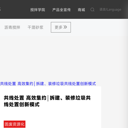
系
语言/Language
搅拌学院
产品全宣传
商城
沥青搅拌
干混砂浆
更多
共线处置 高效集约│拆建、装修垃圾共
线处置创新模式
固废资源化