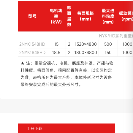
筛
电机功
最大进
面
筛面规格
振动频
型号
率
料粒度
层
（mm）
（rpm
（kW）
（mm）
数
NYK*HD系列重
2NYK1548HD
15
2
1520×4800
500
1000
2NYK1848HD
18.5
2
1800×4800
150
1000
★ 注：重量含裸机、电机、底座及护罩。产能与物
料性质、筛面倾角、筛网配置等有关，以实际约定
为准，表格所列为最大产能。本体外形尺寸为设备
最终安装完成后的最大外形尺寸。
手册下载