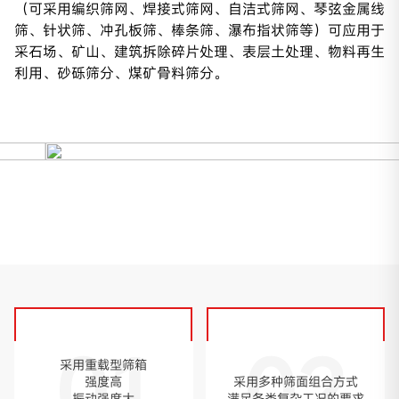
（可采用编织筛网、焊接式筛网、自洁式筛网、琴弦金属线
筛、针状筛、冲孔板筛、棒条筛、瀑布指状筛等）可应用于
采石场、矿山、建筑拆除碎片处理、表层土处理、物料再生
利用、砂砾筛分、煤矿骨料筛分。
01
02
采用重载型筛箱
强度高
采用多种筛面组合方式
振动强度大
满足各类复杂工况的要求