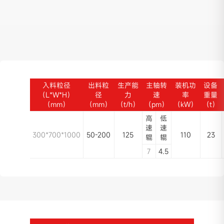
入料粒径
出料粒
生产能
主轴转
装机功
设备
（L*W*H）
径
力
速
率
重量
（mm）
（mm）
（t/h）
（pm）
（kW）
（t）
高
低
速
速
300*700*1000
50-200
125
110
23
辊
辊
7
4.5