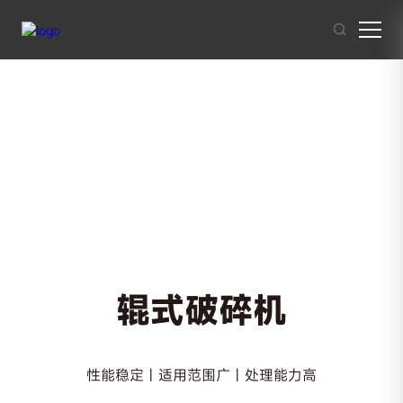
其他人也在搜索:
混凝土搅拌站
沥青混合料
破碎站
制砂
干混砂浆
辊式破碎机
性能稳定 | 适用范围广 | 处理能力高