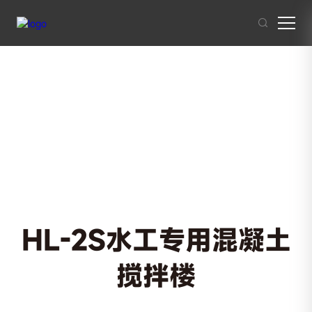
其他人也在搜索:
混凝土搅拌站
沥青混合料
破碎站
制砂
干混砂浆
HL-2S水工专用混凝土
搅拌楼