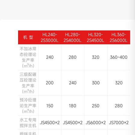
比常规主机多承受4~12%载荷，耐磨性和强度更高
专为水工研发，保证设备24小时连续、稳定生产
HL240-
HL280-
HL320-
HL360-
机 型
2S3000L
2S4000L
2S4500L
2S6000L
不加冰常
态砼理论
240
280
320
360~400
生产率
（m³/h）
三级配碾
压砼理论
200
240
300
320
生产率
（m³/h）
预冷砼理
论生产率
150
180
250
280
（m³/h）
水工专用
JS4500×2
JS4500×2
JS6000×2
JS7000×2
搅拌主机
搅拌主机