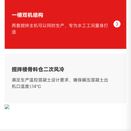
一楼双机结构
两套搅拌主机可以同时生产，专为水工工况量身打
造
搅拌楼骨料仓二次风冷
满足生产温控混凝土设计要求，确保碾压混凝土出
机口温度≤14℃
水工专用搅拌主机
防抱轴设计，骨料粒径最大可达150mm