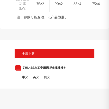
功率
75×2
90×2
65×4
75×4
（kW）
注：参数可能变动，以产品为准。
手册下载
《HL-2S水工专用混凝土搅拌楼》
中文
英文
俄文