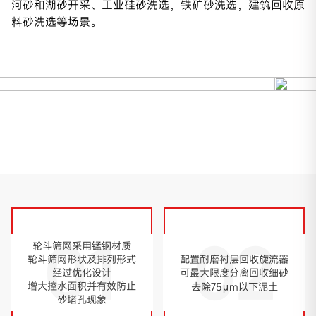
河砂和湖砂开采、工业硅砂洗选，铁矿砂洗选，建筑回收原
料砂洗选等场景。
01
02
轮斗筛网采用锰钢材质
配置耐磨衬层回收旋流器
轮斗筛网形状及排列形式
可最大限度分离回收细砂
经过优化设计
增大控水面积并有效防止
去除75μm以下泥土
砂堵孔现象