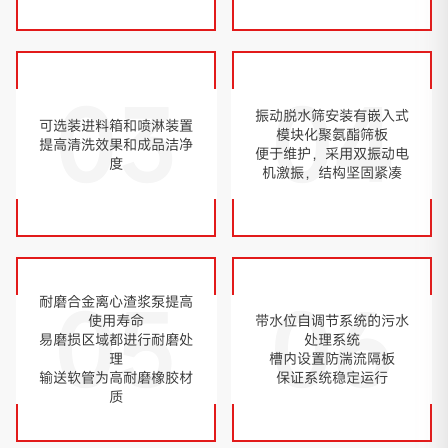
03
04
振动脱水筛安装有嵌入式
可选装进料箱和喷淋装置
模块化聚氨酯筛板
提高清洗效果和成品洁净
便于维护，采用双振动电
度
机激振，结构坚固紧凑
05
06
耐磨合金离心渣浆泵提高
使用寿命
带水位自调节系统的污水
易磨损区域都进行耐磨处
处理系统
理
槽内设置防湍流隔板
输送软管为高耐磨橡胶材
保证系统稳定运行
质