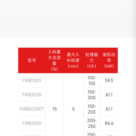
入料最
最大入
处理能
装机功
大含泥
型号
料粒度
力
率
量
（mm）
（t/h）
（kW）
（%）
100-
FWB1520
59.3
150
150-
FWB2030
61.1
200
150-
FWB2030ET
15
5
61.1
200
200-
FWB2540
86.6
250
250-