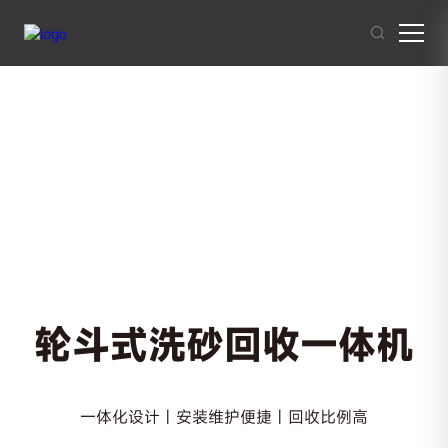
其他人也在搜索:
混凝土搅拌站
沥青混合料
破碎站
制砂
干混砂浆
轮斗式洗砂回收一体机
一体化设计 | 安装维护便捷 | 回收比例高