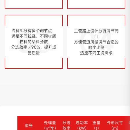
03
04
给料部分有多个调节点，
主管路上设计分流调节阀
满足不同粒径、不同材质
门
物料的给料分散
方便管道风量调节合适的
分选效率＞90%，提升成
除尘比例
适应不同工况需求
品质量
处理量
分选
总功率
重量
外形尺寸
型号
（m³/h）
效率
（kW）
（t）
（m）