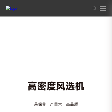
其他人也在搜索:
混凝土搅拌站
沥青混合料
破碎站
制砂
干混砂浆
高密度风选机
易保养 | 产量大 | 高品质