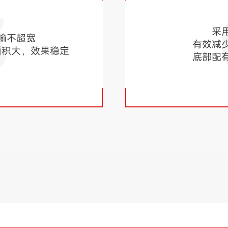
3
采
输不超宽
有效减
面积大，效果稳定
底部配