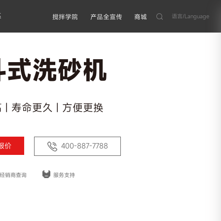
系
语言/Language
搅拌学院
产品全宣传
商城
斗式洗砂机
 | 寿命更久 | 方便更换
报价
400-887-7788
经销商查询
服务支持